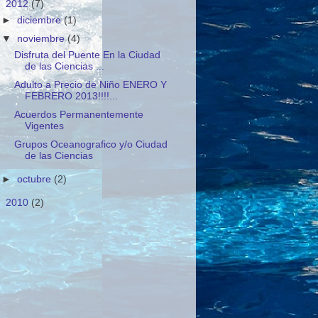
▼
2012
(7)
►
diciembre
(1)
▼
noviembre
(4)
Disfruta del Puente En la Ciudad
de las Ciencias ...
Adulto a Precio de Niño ENERO Y
FEBRERO 2013!!!!...
Acuerdos Permanentemente
Vigentes
Grupos Oceanografico y/o Ciudad
de las Ciencias
►
octubre
(2)
►
2010
(2)