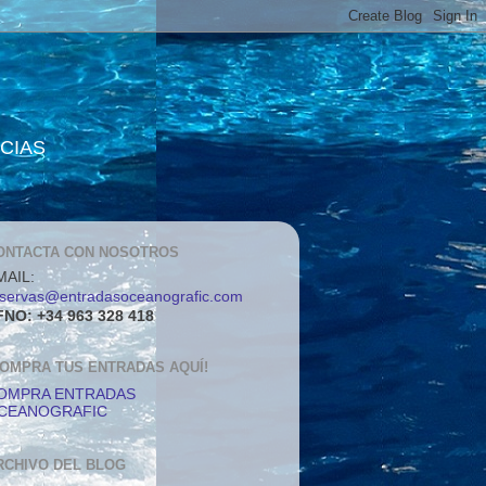
NCIAS
ONTACTA CON NOSOTROS
MAIL:
eservas@entradasoceanografic.com
FNO: +34 963 328 418
COMPRA TUS ENTRADAS AQUÍ!
OMPRA ENTRADAS
CEANOGRAFIC
RCHIVO DEL BLOG