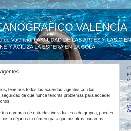
ANOGRAFICO VALENCIA
fico de Valencia. LA CIUDAD DE LAS ARTES Y LAS CIE
E Y AGILIZA LA ESPERA EN LA COLA
C
igentes
E
r
T
s, tenemos todos los acuerdos vigentes con los
la seguridad de que nunca tendrás problemas para acceder
¡
iones.
C
O
tus compras de entradas individuales o de grupos, puedes
donos o déjanos tu número para que nosotros podamos
A