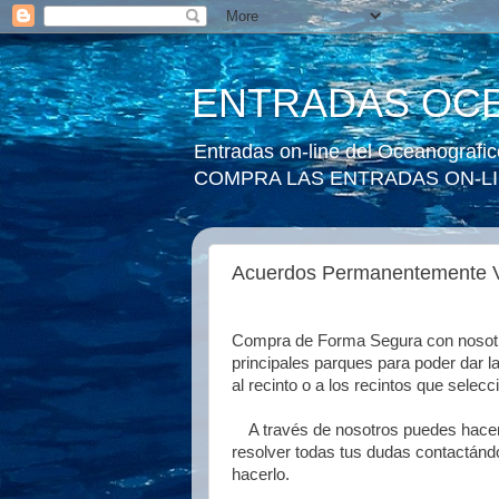
ENTRADAS OCE
Entradas on-line del Oceanogra
COMPRA LAS ENTRADAS ON-LIN
Acuerdos Permanentemente V
Compra de Forma Segura con nosotro
principales parques para poder dar 
al recinto o a los recintos que selecc
A través de nosotros puedes hacer 
resolver todas tus dudas contactán
hacerlo.